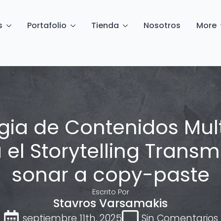
s
Portafolio
Tienda
Nosotros
More
egia de Contenidos Mult
el Storytelling Transm
sonar a copy-paste
Escrito Por
Stavros Varsamakis
septiembre 11th, 2025
Sin Comentarios