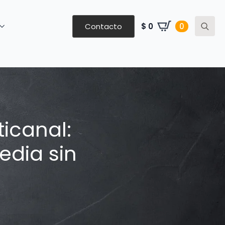
Contacto
$
0
0
Search
for:
icanal:
edia sin