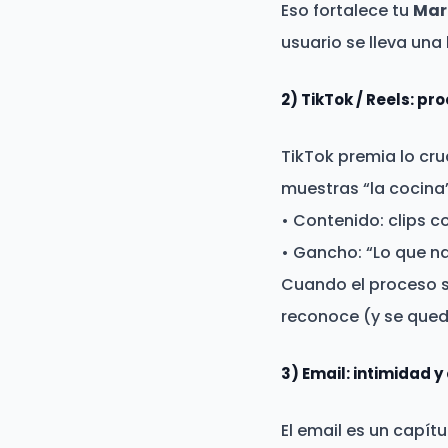
Eso fortalece tu
Mar
usuario se lleva una 
2) TikTok / Reels: p
TikTok premia lo cru
muestras “la cocina”
• Contenido: clips c
• Gancho: “Lo que n
Cuando el proceso se
reconoce (y se qued
3) Email: intimidad y
El email es un capítu