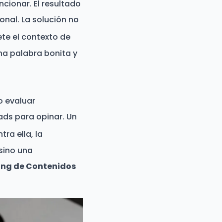
ncionar. El resultado
onal. La solución no
te el contexto de
na palabra bonita y
o evaluar
ads para opinar. Un
ra ella, la
 sino una
ing de Contenidos