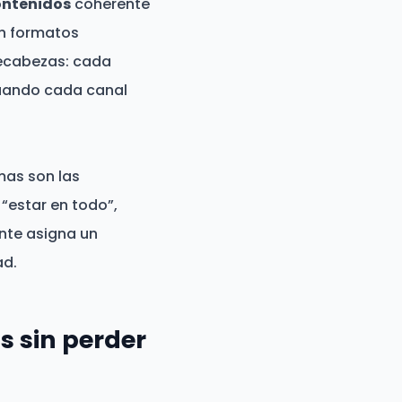
ontenidos
coherente
on formatos
pecabezas: cada
ando cada canal
mas son las
“estar en todo”,
ente asigna un
ad.
s sin perder