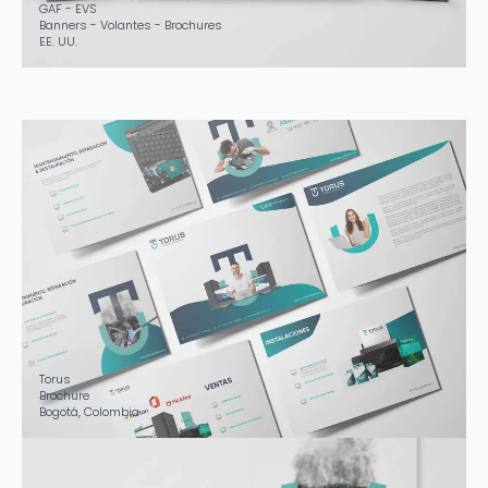
GAF - EVS
Banners - Volantes - Brochures
EE. UU.
Torus
Brochure
Bogotá, Colombia