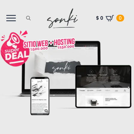
$
0
0
Search
for: