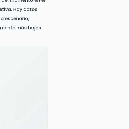
 y del momento en el
jetiva. Hay datos
a escenario,
almente más bajos