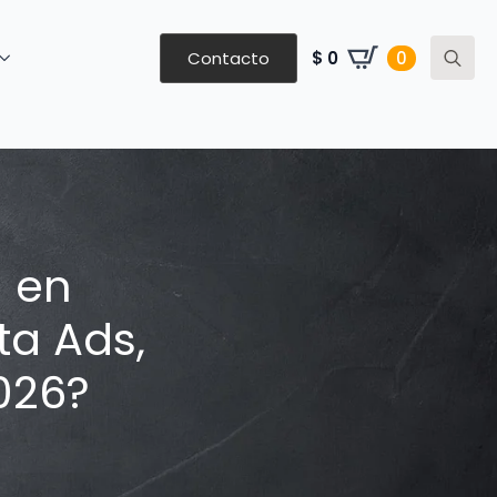
Contacto
$
0
0
Search
for:
d en
ta Ads,
026?