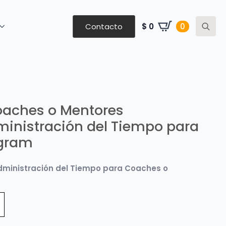
Contacto
$
0
0
Search
for:
Coaches o Mentores
inistración del Tiempo para
agram
 Administración del Tiempo para Coaches o