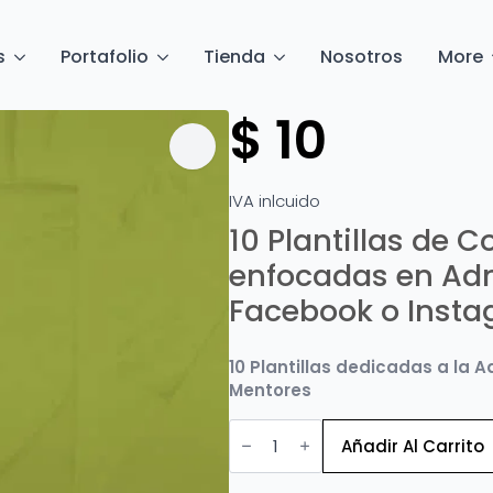
s
Portafolio
Tienda
Nosotros
More
$
10
IVA inlcuido
10 Plantillas de 
enfocadas en Adm
Facebook o Inst
10 Plantillas dedicadas a la
Mentores
10
Plantillas
Añadir Al Carrito
de
Coaches
o