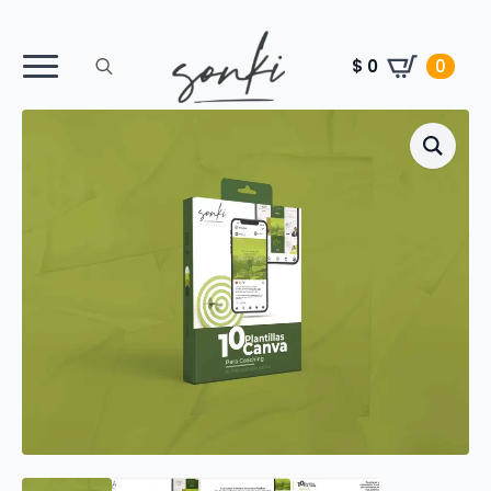
$
0
0
Search
for: