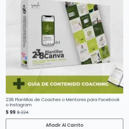
238 Plantillas de Coaches o Mentores para Facebook
o Instagram
$
99
$
224
Original
Current
price
price
was:
is:
Añadir Al Carrito