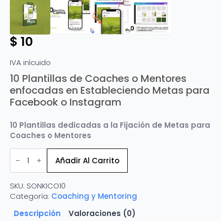
$
10
IVA inlcuido
10 Plantillas de Coaches o Mentores
enfocadas en Estableciendo Metas para
Facebook o Instagram
10 Plantillas dedicadas a la Fijación de Metas para
Coaches o Mentores
10
Plantillas
Añadir Al Carrito
de
Coaches
o
SKU:
SONKICO10
Mentores
enfocadas
Categoría:
Coaching y Mentoring
en
Estableciendo
Descripción
Valoraciones (0)
Metas