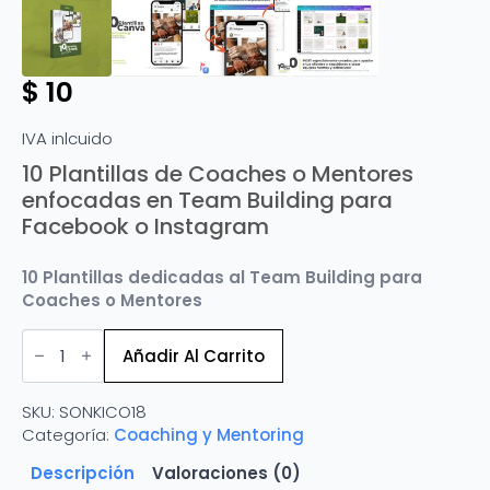
$
10
IVA inlcuido
10 Plantillas de Coaches o Mentores
enfocadas en Team Building para
Facebook o Instagram
10 Plantillas dedicadas al Team Building para
Coaches o Mentores
10
Plantillas
Añadir Al Carrito
de
Coaches
o
SKU:
SONKICO18
Mentores
enfocadas
Categoría:
Coaching y Mentoring
en
Team
Descripción
Valoraciones (0)
Building