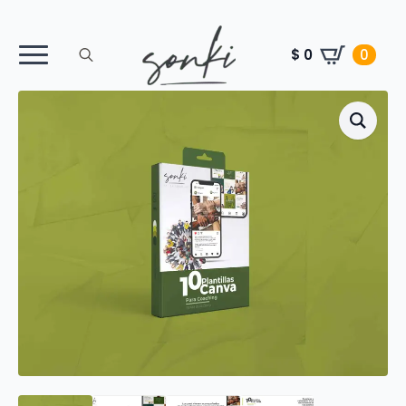
$
0
0
Search
for: