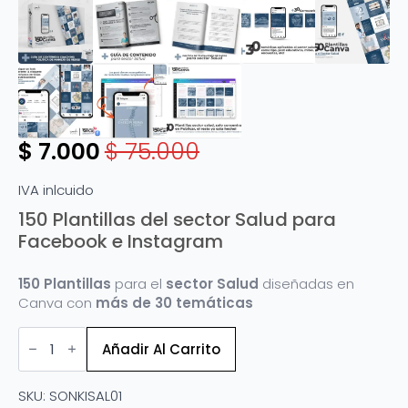
$
7.000
$
75.000
Original
Current
price
price
IVA inlcuido
was:
is:
150 Plantillas del sector Salud para
Facebook e Instagram
$ 75.000.
$ 7.000.
150 Plantillas
para el
sector Salud
diseñadas en
Canva con
más de 30 temáticas
150
Plantillas
Añadir Al Carrito
del
sector
Salud
SKU:
SONKISAL01
para