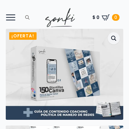
$
0
0
Search
for:
¡OFERTA!