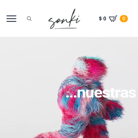
$
0
0
Search
for: